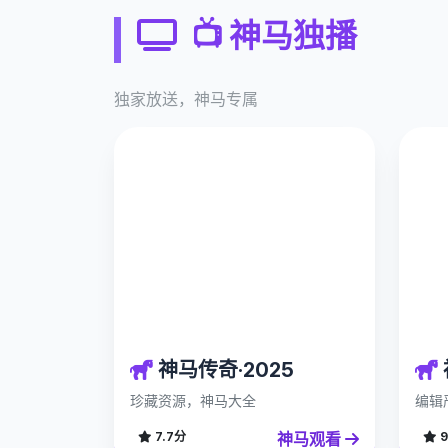
📺 神马独播
独家放送，神马专属
神马传奇·2025
珍藏资源，神马大全
编辑
神马观看
7.7分
9