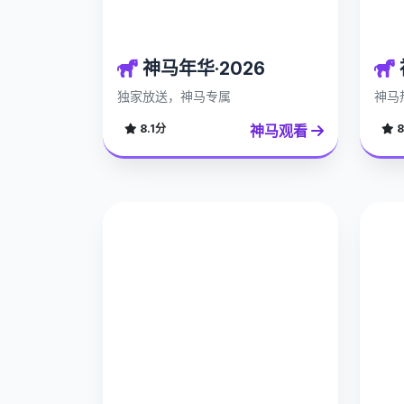
神马年华·2026
独家放送，神马专属
神马
神马观看
8.1分
8